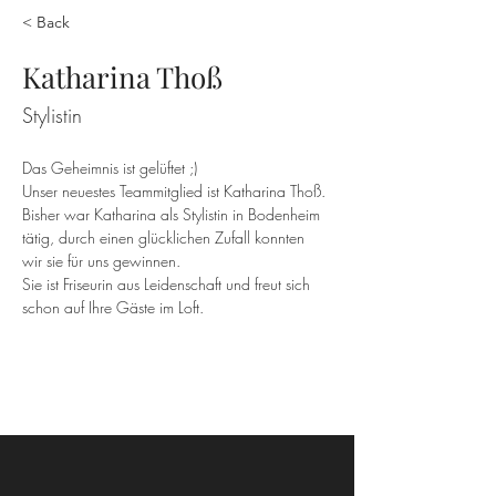
< Back
Katharina Thoß
Stylistin
Das Geheimnis ist gelüftet ;) 
Unser neuestes Teammitglied ist Katharina Thoß. 
Bisher war Katharina als Stylistin in Bodenheim 
tätig, durch einen glücklichen Zufall konnten 
wir sie für uns gewinnen. 
Sie ist Friseurin aus Leidenschaft und freut sich 
schon auf Ihre Gäste im Loft.