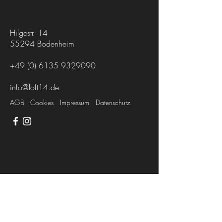
Hilgestr. 14
55294
Bodenheim
+49 (0) 6135 9329090
info@loft14.de
AGB
Cookies
Impressum
Datenschutz